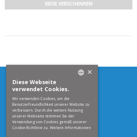
REISE VERSCHENKEN
×
Born Reisen AG
Diese Webseite
GERMAN
verwendet Cookies.
Aarauerstrasse 114
ENGLISH
4600
Olten
Wir verwenden Cookies, um die
Telefon
+41 62 296 12 61
Benutzerfreundlichkeit unserer Website zu
verbessern. Durch die weitere Nutzung
info@born-reisen.ch
unserer Webseite stimmen Sie der
Verwendung von Cookies gemäß unserer
Folge uns auf Facebook
Cookie-Richtlinie zu.
Weitere Informationen