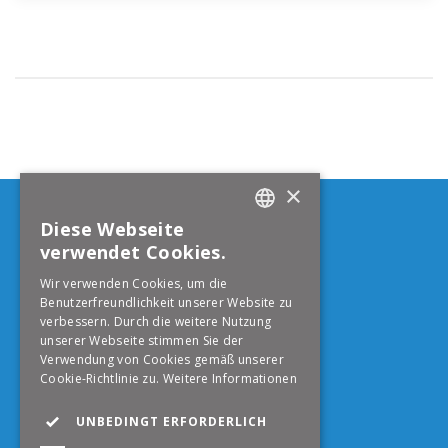
×
Born Reisen AG
Diese Webseite
GERMAN
verwendet Cookies.
Aarauerstrasse 114
ENGLISH
4600
Olten
Wir verwenden Cookies, um die
Telefon
+41 62 296 12 61
Benutzerfreundlichkeit unserer Website zu
verbessern. Durch die weitere Nutzung
info@born-reisen.ch
unserer Webseite stimmen Sie der
Verwendung von Cookies gemäß unserer
Folge uns auf Facebook
Cookie-Richtlinie zu.
Weitere Informationen
UNBEDINGT ERFORDERLICH
Folge uns auf Instagram