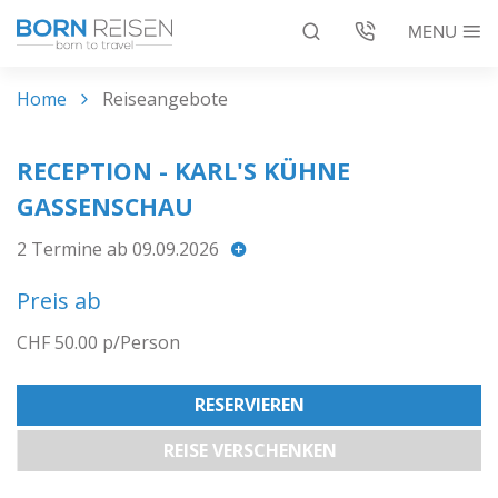
MENU
Reiseangebote
Home
Reiseangebote
Bus mieten
RECEPTION - KARL'S KÜHNE
GASSENSCHAU
Service
2 Termine ab 09.09.2026
Über uns
Preis ab
CHF 50.00 p/Person
DE
EN
RESERVIEREN
REISE VERSCHENKEN